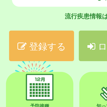
流行疾患情報
登録する
ロ
予防接種
知っ