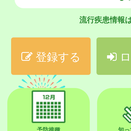
流行疾患情報
登録する
ロ
予防接種
知っ