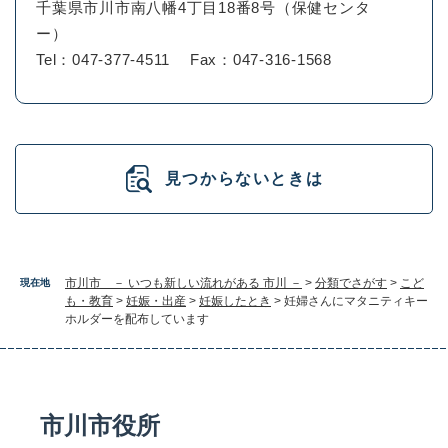
千葉県市川市南八幡4丁目18番8号（保健センタ
ー）
Tel：047-377-4511
Fax：047-316-1568
見つからないときは
市川市 － いつも新しい流れがある 市川 －
>
分類でさがす
>
こど
現在地
も・教育
>
妊娠・出産
>
妊娠したとき
>
妊婦さんにマタニティキー
ホルダーを配布しています
市川市役所