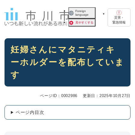
ペ
メニューを飛ばして本文へ
ー
Foreign
language
ジ
災害・
の
緊急情報
見やすくする
先
頭
で
本
す
妊婦さんにマタニティキ
文
。
ーホルダーを配布していま
す
ページID：0002986
更新日：2025年10月27日
ページ内目次