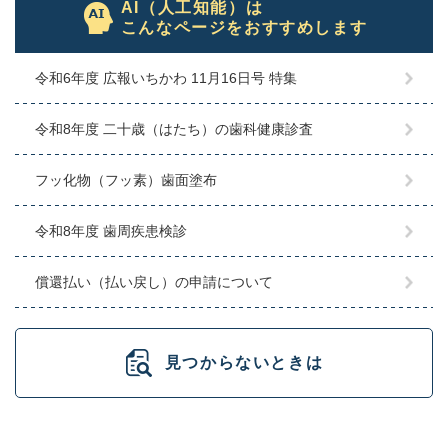
AI（人工知能）は
こんなページをおすすめします
令和6年度 広報いちかわ 11月16日号 特集
令和8年度 二十歳（はたち）の歯科健康診査
フッ化物（フッ素）歯面塗布
令和8年度 歯周疾患検診
償還払い（払い戻し）の申請について
見つからないときは