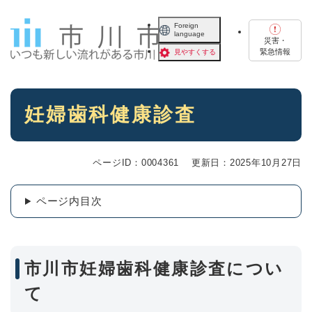
ペ
メニューを飛ばして本文へ
ー
Foreign
language
ジ
災害・
の
緊急情報
見やすくする
先
頭
で
本
す
妊婦歯科健康診査
文
。
ページID：0004361
更新日：2025年10月27日
ページ内目次
市川市妊婦歯科健康診査につい
て