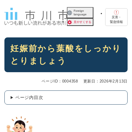
ペ
メニューを飛ばして本文へ
ー
Foreign
language
ジ
災害・
の
緊急情報
見やすくする
先
頭
で
本
す
妊娠前から葉酸をしっかり
文
。
とりましょう
ページID：0004358
更新日：2026年2月13日
ページ内目次