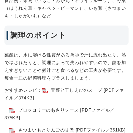
食品例：果物（いちご・みかん・キウイフルーツ）、野菜
（ほうれん草・キャベツ・ピーマン）、いも類（さつまい
も・じゃがいも）など
調理のポイント
葉酸は、水に溶ける性質がある為ゆで汁に流れ出たり、熱
で壊されたりと、調理によって失われやすいので、熱を加
えすぎないことや煮汁ごと食べるなどの工夫が必要です。
毎食一皿の野菜料理をプラスしましょう。
おすすめレシピ：
青菜と干しえびのスープ [PDFファ
イル／374KB]
ブロッコリーのあさりソース [PDFファイル／
375KB]
さつまいもとりんごの甘煮 [PDFファイル／361KB]