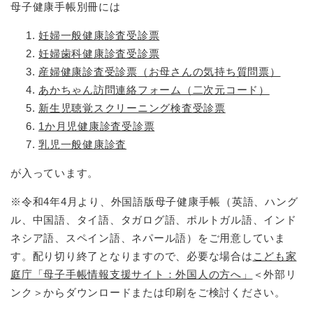
母子健康手帳別冊には
妊婦一般健康診査受診票
妊婦歯科健康診査受診票
産婦健康診査受診票
（お母さんの気持ち質問票）
あかちゃん訪問連絡フォーム（二次元コード）
新生児聴覚スクリーニング検査受診票
1か月児健康診査受診票
乳児一般健康診査
が入っています。
※令和4年4月より、外国語版母子健康手帳（英語、ハング
ル、中国語、タイ語、タガログ語、ポルトガル語、インド
ネシア語、スペイン語、ネパール語）をご用意していま
す。配り切り終了となりますので、必要な場合は
こども家
庭庁「母子手帳情報支援サイト：外国人の方へ」
＜外部リ
ンク＞
からダウンロードまたは印刷をご検討ください。