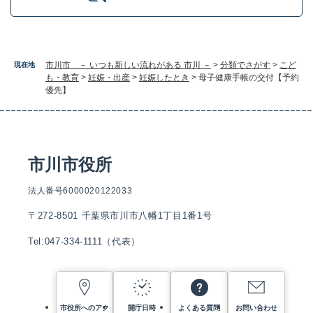
市川市 － いつも新しい流れがある 市川 －
>
分類でさがす
>
こど
現在地
も・教育
>
妊娠・出産
>
妊娠したとき
>
母子健康手帳の交付【予約
優先】
市川市役所
法人番号6000020122033
〒272-8501 千葉県市川市八幡1丁目1番1号
Tel:047-334-1111（代表）
市役所へのアク
開庁日時
よくある質問
お問い合わせ