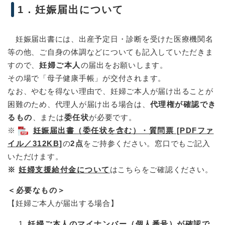
1．妊娠届出について
妊娠届出書には、出産予定日・診断を受けた医療機関名
等の他、ご自身の体調などについても記入していただきま
すので、
妊婦
ご本人
の届出をお願いします。
その場で「母子健康手帳」が交付されます。
なお、やむを得ない理由で、妊婦ご本人が届け出ることが
困難のため、代理人が届け出る場合は、
代理権が確認でき
るもの
、または
委任状
が必要です。
※
妊娠届出書（委任状を含む）・質問票 [PDFファ
イル／312KB]
の
2点
をご持参ください。窓口でもご記入
いただけます。
※
妊婦支援給付金について
はこちらをご確認ください。
＜必要なもの＞
【妊婦ご本人が届出する場合】
妊婦ご本人のマイナンバー（個人番号）が確認で