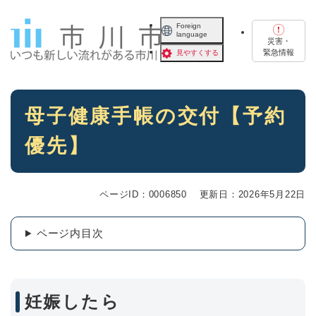
ペ
メニューを飛ばして本文へ
ー
Foreign
language
ジ
災害・
の
緊急情報
見やすくする
先
頭
で
本
す
母子健康手帳の交付【予約
文
。
優先】
ページID：0006850
更新日：2026年5月22日
ページ内目次
妊娠したら