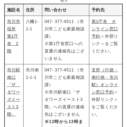
施設名
住所
問い合わせ
予約先
市川市
八幡1-
047- 377-4511 （市
第1庁舎 オ
役所
1-1
川市こども家庭相談
ンライン窓口
第1庁
課）
予約
＜外部リ
舎 2
※第1庁舎窓口への
ンク＞
をご覧
階
直通の連絡先はござ
ください。
いません
市川駅
市川南
047- 377-4511 （市
支所（行徳・
南口
1-1-1
川市こども家庭相談
南行徳・市川
「ザ
課）
駅）オンライ
タワー
※市川駅南口「ザ
ン窓口予約
＜
ズイー
タワーズイースト3
外部リンク＞
スト3
階」への直通の連絡
をご覧くださ
階」
先はございません
い。
※12時から13時ま