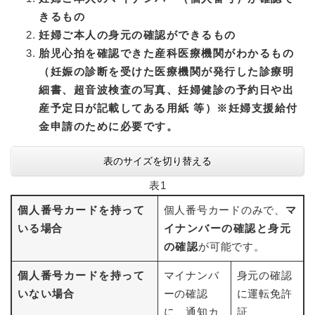
きるもの
妊婦ご本人の身元の確認ができるもの
胎児心拍を確認できた産科医療機関がわかるもの
（妊娠の診断を受けた医療機関が発行した診療明
細書、超音波検査の写真、妊婦健診の予約日や出
産予定日が記載してある用紙 等）※妊婦支援給付
金申請のために必要です。
表のサイズを切り替える
表1
個人番号カードを持って
個人番号カードのみで、
マ
いる
場合
イナンバーの確認と身元
の確認
が可能です。
個人番号カードを持って
マイナンバ
身元の確認
いない
場合
ーの確認
に運転免許
に、通知カ
証