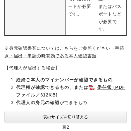
ードが必要
またはパス
です。
ポートなど
が必要で
す。
※身元確認書類についてはこちらをご参照ください
→手続
き・届出・申請の時有効である本人確認書類
【代理人が届出する場合】
妊婦ご本人のマイナンバーが確認できるもの
代理権が確認できるもの、または
委任状 [PDF
ファイル／312KB]
代理人の身元の確認
ができるもの
表のサイズを切り替える
表2