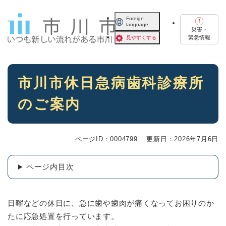
ペ
メニューを飛ばして本文へ
ー
Foreign
language
ジ
災害・
の
緊急情報
見やすくする
先
頭
で
本
す
市川市休日急病歯科診療所
文
。
のご案内
ページID：0004799
更新日：2026年7月6日
ページ内目次
日曜などの休日に、急に歯や歯肉が痛くなってお困りのか
たに応急処置を行っています。