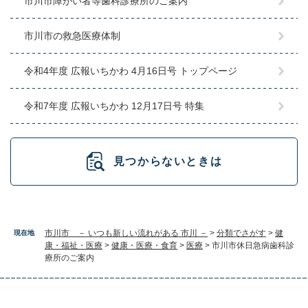
市川市障がい者等歯科診療所のご案内
市川市の救急医療体制
令和4年度 広報いちかわ 4月16日号 トップページ
令和7年度 広報いちかわ 12月17日号 特集
見つからないときは
市川市 － いつも新しい流れがある 市川 －
>
分類でさがす
>
健
現在地
康・福祉・医療
>
健康・医療・食育
>
医療
>
市川市休日急病歯科診
療所のご案内