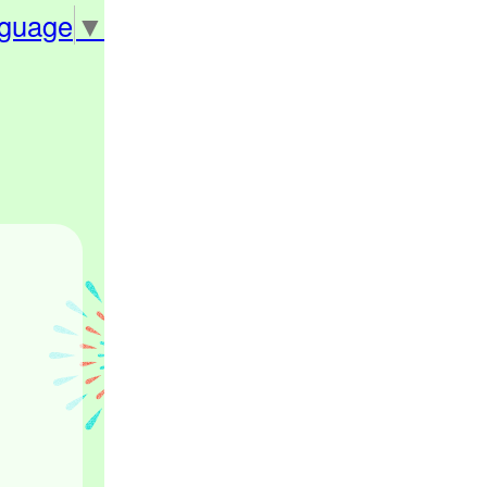
nguage
▼