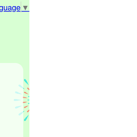
nguage
▼