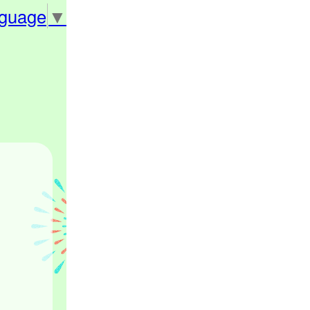
nguage
▼