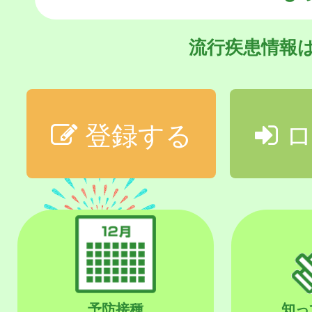
流行疾患情報
登録する
ロ
予防接種
知っ