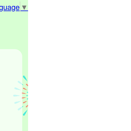
nguage
▼