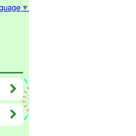
nguage
▼