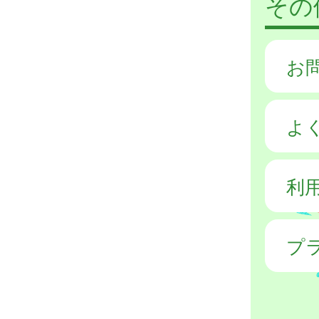
その
お
よ
利
プ