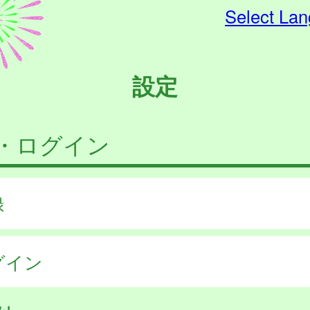
Select La
設定
・ログイン
録
グイン